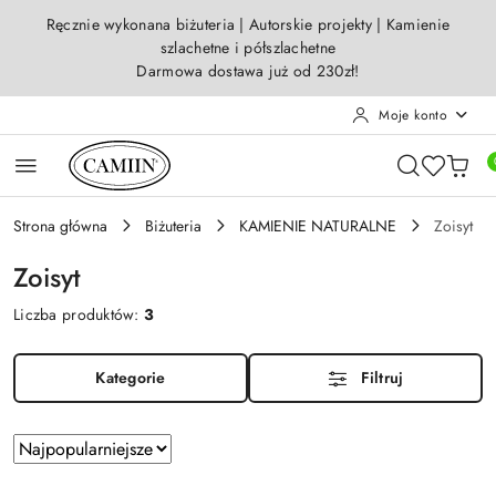
Przejdź do treści głównej
Przejdź do wyszukiwarki
Przejdź do moje konto
Przejdź do menu głównego
Przejdź do stopki
Ręcznie wykonana biżuteria | Autorskie projekty | Kamienie
szlachetne i półszlachetne
Darmowa dostawa już od 230zł!
Moje konto
Strona główna
Biżuteria
KAMIENIE NATURALNE
Zoisyt
Zoisyt
Liczba produktów:
3
Kategorie
Filtruj
Zastosowano
Sortuj
według
sortowanie: