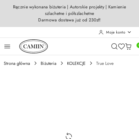
Przejdź do treści głównej
Przejdź do wyszukiwarki
Przejdź do moje konto
Przejdź do menu głównego
Przejdź do opisu produktu
Przejdź do stopki
Ręcznie wykonana biżuteria | Autorskie projekty | Kamienie
szlachetne i półszlachetne
Darmowa dostawa już od 230zł!
Moje konto
Strona główna
Biżuteria
KOLEKCJE
True Love