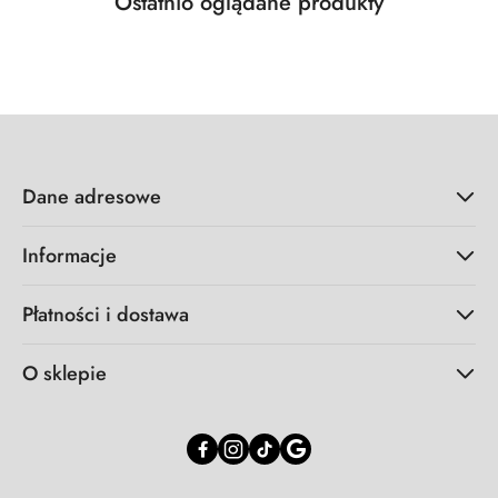
Produkty
Ostatnio oglądane produkty
Pomiń karuzelę produktów
o
statusie:
Dane adresowe
Informacje
Płatności i dostawa
O sklepie