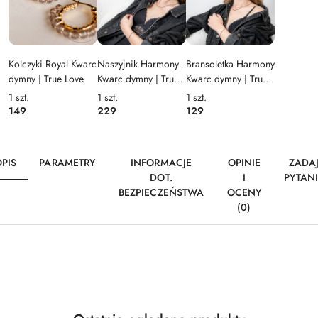
Kolczyki Royal Kwarc
Naszyjnik Harmony
Bransoletka Harmony
dymny | True Love
Kwarc dymny | True
Kwarc dymny | True
Love
Love
1
szt.
1
szt.
1
szt.
149
229
129
PIS
PARAMETRY
INFORMACJE
OPINIE
ZADA
DOT.
I
PYTAN
BEZPIECZEŃSTWA
OCENY
(0)