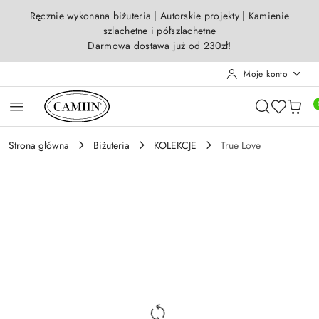
Przejdź do treści głównej
Przejdź do wyszukiwarki
Przejdź do moje konto
Przejdź do menu głównego
Przejdź do opisu produktu
Przejdź do stopki
Ręcznie wykonana biżuteria | Autorskie projekty | Kamienie
szlachetne i półszlachetne
Darmowa dostawa już od 230zł!
Moje konto
Strona główna
Biżuteria
KOLEKCJE
True Love