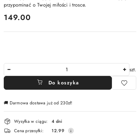
przypominać o Twojej miłości i trosce.
cena:
149.00
Ilość
szt.
Do koszyka
🚚 Darmowa dostawa już od 230zł!
Dostępność
Wysyłka w ciągu:
4 dni
i
Cena przesyłki:
12.99
dostawa