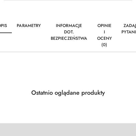
PIS
PARAMETRY
INFORMACJE
OPINIE
ZADA
DOT.
I
PYTAN
BEZPIECZEŃSTWA
OCENY
(0)
Produkty
Ostatnio oglądane produkty
Pomiń karuzelę produktów
o
statusie: