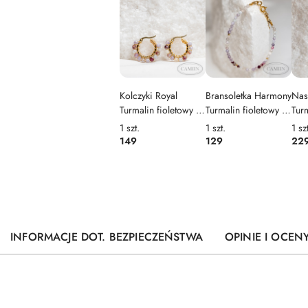
Kolczyki Royal
Bransoletka Harmony
Nas
Turmalin fioletowy |
Turmalin fioletowy |
Turm
Spring Breeze
Spring Breeze
Spr
1
szt.
1
szt.
1
sz
149
129
22
INFORMACJE DOT. BEZPIECZEŃSTWA
OPINIE I OCENY