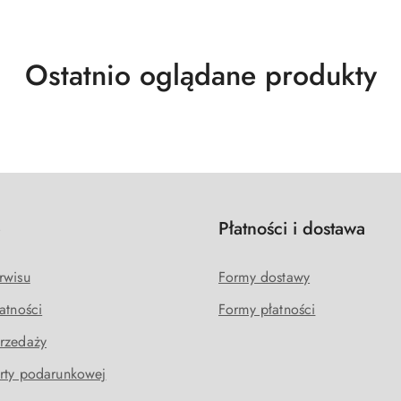
Produkty
Ostatnio oglądane produkty
o
statusie:
e
Płatności i dostawa
rwisu
Formy dostawy
atności
Formy płatności
rzedaży
rty podarunkowej