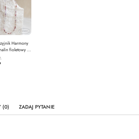
zyjnik Harmony
alin fioletowy |
ing Breeze
t.
9
 (0)
ZADAJ PYTANIE