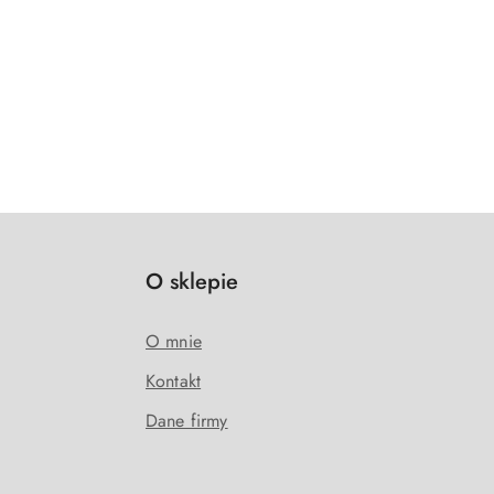
O sklepie
O mnie
Kontakt
Dane firmy