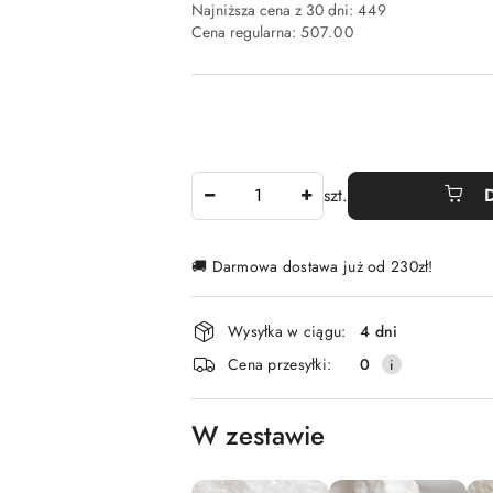
Najniższa cena z 30 dni:
449
Cena regularna:
507.00
Ilość
szt.
🚚 Darmowa dostawa już od 230zł!
Dostępność
Wysyłka w ciągu:
4 dni
i
Cena przesyłki:
0
dostawa
W zestawie