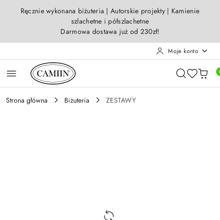
Przejdź do treści głównej
Przejdź do wyszukiwarki
Przejdź do moje konto
Przejdź do menu głównego
Przejdź do opisu produktu
Przejdź do stopki
Ręcznie wykonana biżuteria | Autorskie projekty | Kamienie
szlachetne i półszlachetne
Darmowa dostawa już od 230zł!
Moje konto
Strona główna
Biżuteria
ZESTAWY