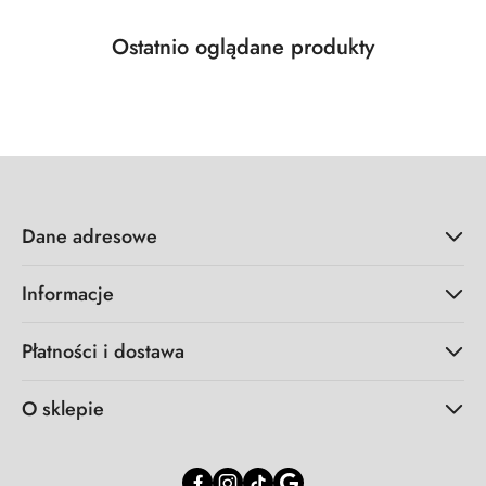
Produkty
Ostatnio oglądane produkty
Pomiń karuzelę produktów
o
statusie:
Dane adresowe
Informacje
Płatności i dostawa
O sklepie