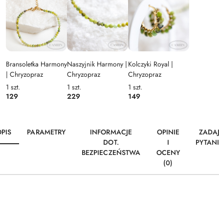
Bransoletka Harmony
Naszyjnik Harmony |
Kolczyki Royal |
| Chryzopraz
Chryzopraz
Chryzopraz
1
szt.
1
szt.
1
szt.
129
229
149
PIS
PARAMETRY
INFORMACJE
OPINIE
ZADA
DOT.
I
PYTAN
BEZPIECZEŃSTWA
OCENY
(0)