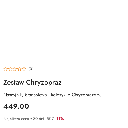
(0)
Zestaw Chryzopraz
Naszyjnik, bransoletka i kolczyki z Chryzoprazem.
cena:
449.00
Rabat:
Najniższa cena z 30 dni:
507
-11%