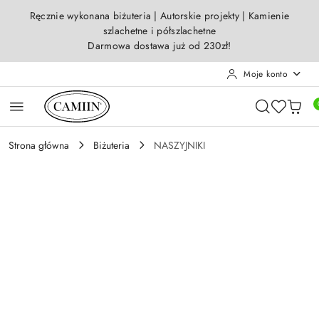
Przejdź do treści głównej
Przejdź do wyszukiwarki
Przejdź do moje konto
Przejdź do menu głównego
Przejdź do opisu produktu
Przejdź do stopki
Ręcznie wykonana biżuteria | Autorskie projekty | Kamienie
szlachetne i półszlachetne
Darmowa dostawa już od 230zł!
Moje konto
Strona główna
Biżuteria
NASZYJNIKI