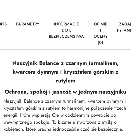
PIS
PARAMETRY
INFORMACJE
OPINIE
ZADA
DOT.
I
PYTAN
BEZPIECZEŃSTWA
OCENY
(0)
Naszyjnik Balance z czarnym turmalinem,
kwarcem dymnym i kryształem górskim z
rutylem
Ochrona, spokój i jasność w jednym naszyjniku
Naszyjnik Balance z czarnym turmalinem, kwarcem dymnym i
kryształem górskim z rutylem to harmonijne połączenie trzech
energii, które wspierają Cię w codziennym powrocie do
wewnętrznego spokoju. To biżuteria stworzona z myślą o
kobietach, które pragną jednocześnie czuć się bezpiecznie,