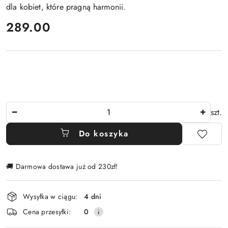
dla kobiet, które pragną harmonii.
cena:
289.00
Ilość
szt.
Do koszyka
🚚 Darmowa dostawa już od 230zł!
Dostępność
Wysyłka w ciągu:
4 dni
i
Cena przesyłki:
0
dostawa