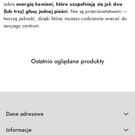
sobie
energię kamieni, które uzupełniają się jak dwa
(lub trzy) głosy jednej pieśni
. Nie są przeciwieństwami —
tworzą jedność, dzięki której możesz codziennie wracać do
swojego centrum.
Produkty
Ostatnio oglądane produkty
Pomiń karuzelę produktów
o
statusie:
Dane adresowe
Informacje