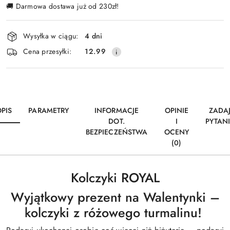
🚚 Darmowa dostawa już od 230zł!
Dostępność
Wysyłka w ciągu:
4 dni
i
Cena przesyłki:
12.99
dostawa
PIS
PARAMETRY
INFORMACJE
OPINIE
ZADA
DOT.
I
PYTAN
BEZPIECZEŃSTWA
OCENY
(0)
Kolczyki ROYAL
Wyjątkowy prezent na Walentynki –
kolczyki z różowego turmalinu!