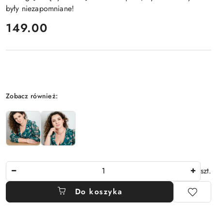
były niezapomniane!
cena:
149.00
Wariant
Zobacz również:
Ilość
szt.
Do koszyka