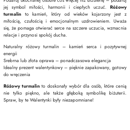
Podaruj ukochanej osobie coś więcej niż biżuterię – podaruj
jej symbol miłości, harmonii i ciepłych uczuć.
Różowy
turmalin
to kamień, który od wieków kojarzony jest z
miłością, czułością i emocjonalnym uzdrowieniem. Uważa
się, że pomaga otwierać serce na szczere uczucia, wzmacnia
relacje i przynosi spokój ducha.
Naturalny różowy turmalin – kamień serca i pozytywnej
energii
Srebrna lub złota oprawa – ponadczasowa elegancja
Idealny prezent walentynkowy – pięknie zapakowany, gotowy
do wręczenia
Różowy turmalin
to doskonały wybór dla osób, które cenią
nie tylko piękno, ale także głęboką symbolikę biżuterii.
Spraw, by te Walentynki były niezapomniane!