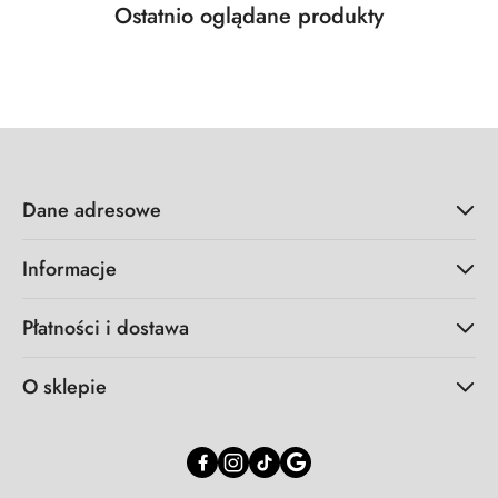
Produkty
Ostatnio oglądane produkty
Pomiń karuzelę produktów
o
statusie:
Dane adresowe
Informacje
Płatności i dostawa
O sklepie