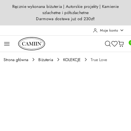
Przejdź do treści głównej
Przejdź do wyszukiwarki
Przejdź do moje konto
Przejdź do menu głównego
Przejdź do opisu produktu
Przejdź do stopki
Ręcznie wykonana biżuteria | Autorskie projekty | Kamienie
szlachetne i półszlachetne
Darmowa dostawa już od 230zł!
Moje konto
Strona główna
Biżuteria
KOLEKCJE
True Love