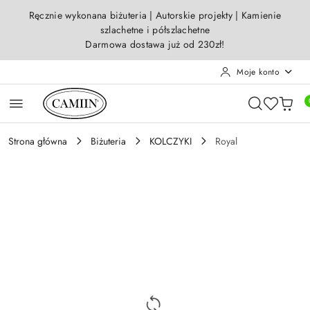
Przejdź do treści głównej
Przejdź do wyszukiwarki
Przejdź do moje konto
Przejdź do menu głównego
Przejdź do opisu produktu
Przejdź do stopki
Ręcznie wykonana biżuteria | Autorskie projekty | Kamienie
szlachetne i półszlachetne
Darmowa dostawa już od 230zł!
Moje konto
Strona główna
Biżuteria
KOLCZYKI
Royal