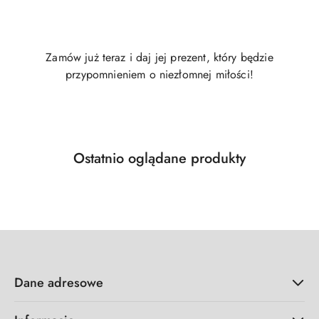
Zamów już teraz i daj jej prezent, który będzie
przypomnieniem o niezłomnej miłości!
Produkty
Ostatnio oglądane produkty
Pomiń karuzelę produktów
o
statusie:
Dane adresowe