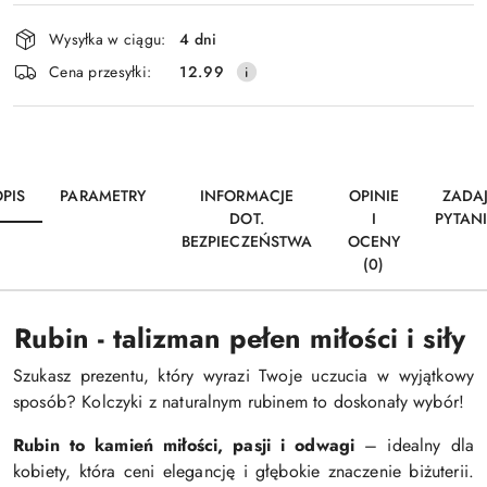
Dostępność
Wysyłka w ciągu:
4 dni
i
Cena przesyłki:
12.99
dostawa
PIS
PARAMETRY
INFORMACJE
OPINIE
ZADA
DOT.
I
PYTAN
BEZPIECZEŃSTWA
OCENY
(0)
Rubin - talizman pełen miłości i siły
Szukasz prezentu, który wyrazi Twoje uczucia w wyjątkowy
sposób? Kolczyki z naturalnym rubinem to doskonały wybór!
Rubin to kamień miłości, pasji i odwagi
– idealny dla
kobiety, która ceni elegancję i głębokie znaczenie biżuterii.