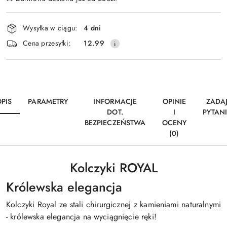
Dostępność
Wysyłka w ciągu:
4 dni
i
Cena przesyłki:
12.99
dostawa
PIS
PARAMETRY
INFORMACJE
OPINIE
ZADA
DOT.
I
PYTAN
BEZPIECZEŃSTWA
OCENY
(0)
Kolczyki ROYAL
Królewska elegancja
Kolczyki Royal ze stali chirurgicznej z kamieniami naturalnymi
- królewska elegancja na wyciągnięcie ręki!