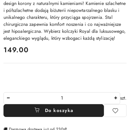
design korony z naturalnymi kamieniami! Kamienie szlachetne
i półszlachetne dodają biżuterii niepowtarzalnego blasku i
unikalnego charakteru, który przyciąga spojrzenia. Stal
chirurgiczna zapewnia komfort noszenia i co najważniejsze
jest hipoalergiczna. Wybierz kolczyki Royal dla luksusowego,
eleganckiego wyglądu, który wzbogaci każdą stylizację!
cena:
149.00
Ilość
szt.
Do koszyka
🚚 Darmowa dostawa już od 230zł!