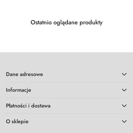
Produkty
Ostatnio oglądane produkty
Pomiń karuzelę produktów
o
statusie:
Dane adresowe
Informacje
Płatności i dostawa
O sklepie