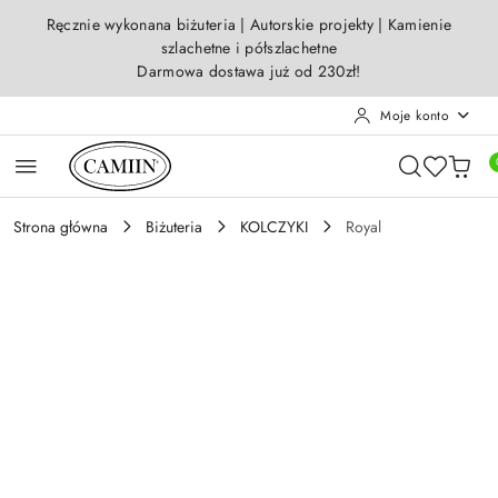
Przejdź do treści głównej
Przejdź do wyszukiwarki
Przejdź do moje konto
Przejdź do menu głównego
Przejdź do opisu produktu
Przejdź do stopki
Ręcznie wykonana biżuteria | Autorskie projekty | Kamienie
szlachetne i półszlachetne
Darmowa dostawa już od 230zł!
Moje konto
Strona główna
Biżuteria
KOLCZYKI
Royal