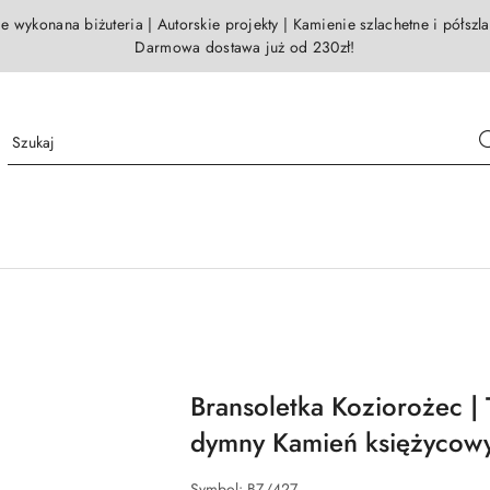
e wykonana biżuteria | Autorskie projekty | Kamienie szlachetne i półszl
Darmowa dostawa już od 230zł!
Bransoletka Koziorożec |
dymny Kamień księżycow
Symbol:
BZ/427