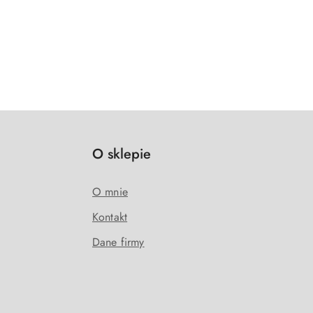
O sklepie
O mnie
Kontakt
Dane firmy