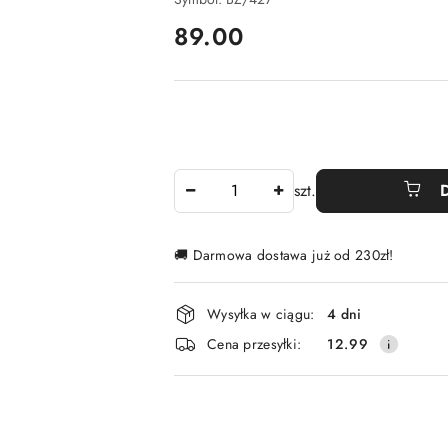
cena:
89.00
Ilość
szt.
🚚 Darmowa dostawa już od 230zł!
Dostępność
Wysyłka w ciągu:
4 dni
i
Cena przesyłki:
12.99
dostawa