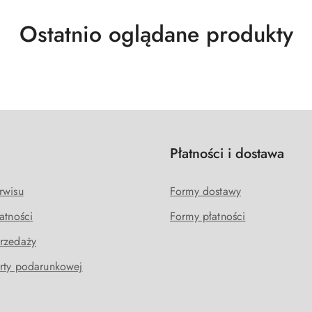
Produkty
Ostatnio oglądane produkty
o
statusie:
e
Płatności i dostawa
rwisu
Formy dostawy
atności
Formy płatności
rzedaży
rty podarunkowej