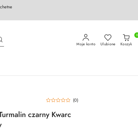
achetne
Moje konto
Ulubione
Koszyk
(0)
 Turmalin czarny Kwarc
y