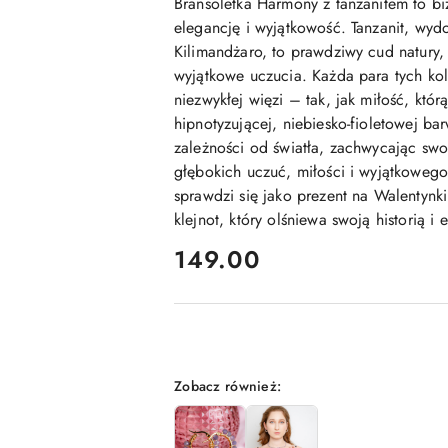
Bransoletka Harmony z tanzanitem to biżu
elegancję i wyjątkowość. Tanzanit, wy
Kilimandżaro, to prawdziwy cud natury, 
wyjątkowe uczucia. Każda para tych kol
niezwykłej więzi – tak, jak miłość, któr
hipnotyzującej, niebiesko-fioletowej ba
zależności od światła, zachwycając sw
głębokich uczuć, miłości i wyjątkowego
sprawdzi się jako prezent na Walentynk
klejnot, który olśniewa swoją historią i 
cena:
149.00
Wariant
Zobacz również: