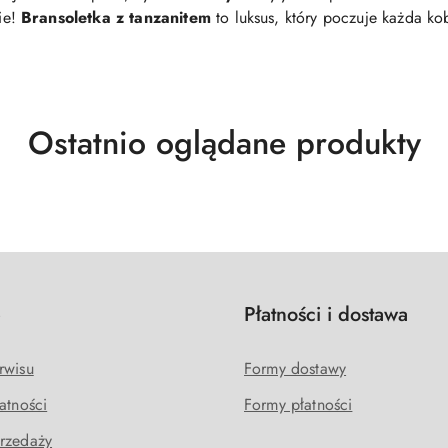
ie!
Bransoletka z tanzanitem
to luksus, który poczuje każda ko
Produkty
Ostatnio oglądane produkty
o
statusie:
e
Płatności i dostawa
rwisu
Formy dostawy
atności
Formy płatności
rzedaży